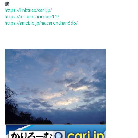
他
https://linktr.ee/cari.jp/
https://x.com/cariroom11/
https://ameblo.jp/macaronchan666/