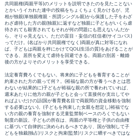
共同親権(両親平等)のメリットを説明できたのを見たことない
とかいうイカれた連中の投稿をちょくちょく見かけるが、児
相が独親(単独親権親・所謂シングル親)から保護した子をわざ
わざ虐待した方の親(独親)に返すなど独親に子どもがいくら虐
待されても殺害されてもそれが何の問題にも思えないんだか
ら、そりゃ見えない。ただの盲目・妄信の狂信者(サイコパス)
ってだけ。(名ばかり共同親権でなく)両親が真に対等になれ
ば、子どもは両親を秤にかけてQOL(生活の質)をあげることが
できる、居所を変えて虐待を回避できる。両親の別居・離婚
後の方がよりそのメリットを享受できる。
法定養育費ろくでもない。将来的に子どもを養育することが
約束された方の親って何？。(裕福な親の方が養うべきとは思
わないが結果的に)子どもが裕福な親の所で養われていれば、
週末あたりに他方の親が子どもと会って直接何か支出してや
ればよいだけの話(国が養育費名目で両親間の資金移動を強制
する必要はない)。(子どもを拘束した女親を想定し)裕福でな
い方の親の養育を強制する児童監禁制ベースのろくでもない
制度の新設。子どもの所在は、両親の平等権と子供の自由権
に基づいて自律的に決められるべきであり、国が強制して子
どもを独裁(独占)リスクと拘束(監禁)リスクに晒すべきではな