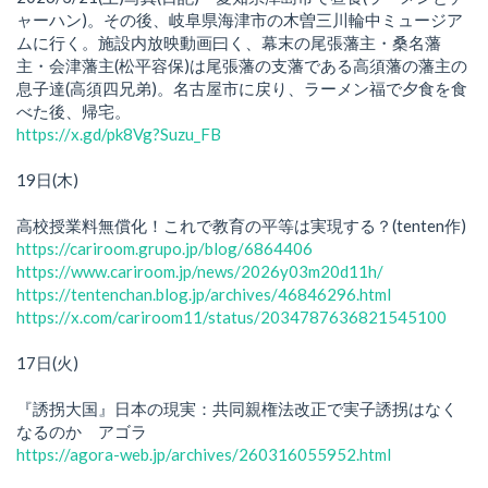
ャーハン)。その後、岐阜県海津市の木曽三川輪中ミュージア
ムに行く。施設内放映動画曰く、幕末の尾張藩主・桑名藩
主・会津藩主(松平容保)は尾張藩の支藩である高須藩の藩主の
息子達(高須四兄弟)。名古屋市に戻り、ラーメン福で夕食を食
べた後、帰宅。
https://x.gd/pk8Vg?Suzu_FB
19日(木)
高校授業料無償化！これで教育の平等は実現する？(tenten作)
https://cariroom.grupo.jp/blog/6864406
https://www.cariroom.jp/news/2026y03m20d11h/
https://tentenchan.blog.jp/archives/46846296.html
https://x.com/cariroom11/status/2034787636821545100
17日(火)
『誘拐大国』日本の現実：共同親権法改正で実子誘拐はなく
なるのか アゴラ
https://agora-web.jp/archives/260316055952.html