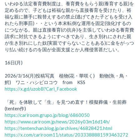
いわゆる法定養育費制度は、養育費をもらう親(養育する親)を
定めるので、子どもは裕福な親から直接養育を受けたり、裕
福な親に勝手に鞍替えするの禁止(逃げてきた子どもを受け入
れたら刑事罰)・・という本末転倒な運用を固定(強化)するの
につながる。親は直接養育(の抗弁)を主張していわゆる養育費
請求に対抗できるようにすべきであり、生き別れにされた親
が生き別れにした奴(実親ですらないこともある)に金をがっつ
り払い続けるのを国が全面支援とか人権侵害甚だしい。
16日(月)
2026/3/16(月)投稿写真 植物(花・華咲く) 動物(魚・鳥・
鰐) ワニ・ハシビロコウ from KSS
https://x.gd/uzobB?Cari_Facebook
「死」を体験して「生」を見つめ直す！模擬葬儀・生前葬
(tenten作)
https://cariroom.grupo.jp/blog/6860050
https://www.cariroom.jp/news/2026y03m16d14h/
https://tentenchan.blog.jp/archives/46828421.html
https://x.com/cariroom11/status/2033388881593463272