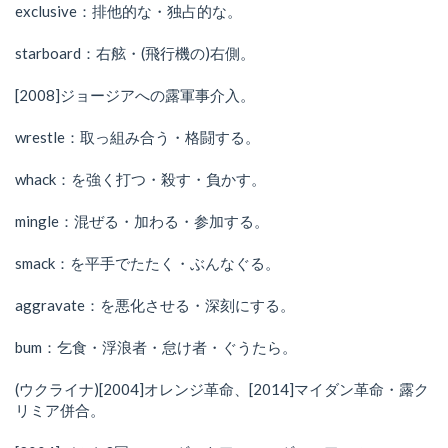
exclusive：排他的な・独占的な。
starboard：右舷・(飛行機の)右側。
[2008]ジョージアへの露軍事介入。
wrestle：取っ組み合う・格闘する。
whack：を強く打つ・殺す・負かす。
mingle：混ぜる・加わる・参加する。
smack：を平手でたたく・ぶんなぐる。
aggravate：を悪化させる・深刻にする。
bum：乞食・浮浪者・怠け者・ぐうたら。
(ウクライナ)[2004]オレンジ革命、[2014]マイダン革命・露ク
リミア併合。