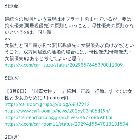
6日(金)
継続性の原則という表現はオブラート包まれているが、要は
拘束優先(同居親優先)の原則ということ。母性優先の原則がな
いというのは、同居親
v.s.
女親だと同居親が勝つ(同居親優先に女親優先が負けがち)とい
うこと。双方同居親の離婚の場合には、母性優先(母親優先・
女親優先)はあると考えてよいと思う。
https://x.com/cari_suzu/status/2029857645398811009
5日(木)
【3月8日】『国際女性デー』権利、正義、行動。すべての女
性と少女のために！(tenten作)
https://cariroom.grupo.jp/blog/6847912
https://www.cariroom.jp/news/2026y03m05d19h/
https://tentenchan.blog.jp/archives/46776869.html
https://x.com/cariroom11/status/2029415547818131504
2日(月)