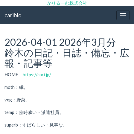
かりるーむ株式会社
cariblo
メ
ニ
ュ
ー
2026-04-01 2026年3月分
鈴木の日記・日誌・備忘・広
報・記事等
HOME
https://cari.jp/
moth：蛾。
veg：野菜。
temp：臨時雇い・派遣社員。
superb：すばらしい・見事な。