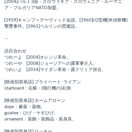
[2004]バルト3国・スロヴァキア・スロヴェニア・ルーマニ
ア・ブルガリアNATO加盟。
[1959]キャンプ＝デーヴィッド会談。[1960]U2型機(米偵察機)
撃墜事件。[1961]ベルリンの壁建設。
--
語呂合わせ
つれーよ [2004]オレンジ革命。
つれーや [2008]ジョージアへの露軍事介入。
つれいよ [2014]マイダン革命・露クリミア併合。
[映画別英単語] プライベート･ライアン
starboard：右舷・(飛行機の)右側
[映画別英単語] ホームアローン
dope：麻薬・薬物。
goatee：ひげ・ヤギひげ。
ornament：装飾・装飾品・装身具。
[映画別英単語] ロッキー