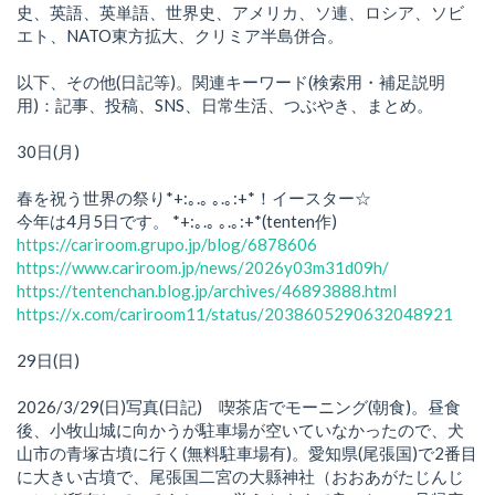
史、英語、英単語、世界史、アメリカ、ソ連、ロシア、ソビ
エト、NATO東方拡大、クリミア半島併合。
以下、その他(日記等)。関連キーワード(検索用・補足説明
用)：記事、投稿、SNS、日常生活、つぶやき、まとめ。
30日(月)
春を祝う世界の祭り*+:｡.｡ ｡.｡:+*！イースター☆
今年は4月5日です。 *+:｡.｡ ｡.｡:+*(tenten作)
https://cariroom.grupo.jp/blog/6878606
https://www.cariroom.jp/news/2026y03m31d09h/
https://tentenchan.blog.jp/archives/46893888.html
https://x.com/cariroom11/status/2038605290632048921
29日(日)
2026/3/29(日)写真(日記) 喫茶店でモーニング(朝食)。昼食
後、小牧山城に向かうが駐車場が空いていなかったので、犬
山市の青塚古墳に行く(無料駐車場有)。愛知県(尾張国)で2番目
に大きい古墳で、尾張国二宮の大縣神社（おおあがたじんじ