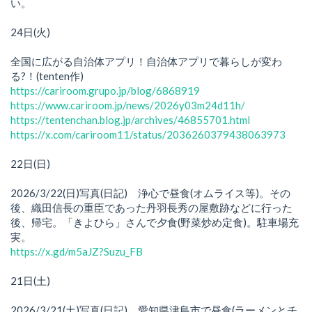
い。
24日(火)
全国に広がる自治体アプリ！自治体アプリで暮らしが変わ
る?！(tenten作)
https://cariroom.grupo.jp/blog/6868919
https://www.cariroom.jp/news/2026y03m24d11h/
https://tentenchan.blog.jp/archives/46855701.html
https://x.com/cariroom11/status/2036260379438063973
22日(日)
2026/3/22(日)写真(日記) 浄心で昼食(オムライス等)。その
後、織田信長の重臣であった丹羽長秀の屋敷跡などに行った
後、帰宅。「きよひら」さんで夕食(野菜炒め定食)。駐車場充
実。
https://x.gd/m5aJZ?Suzu_FB
21日(土)
2026/3/21(土)写真(日記) 愛知県津島市で昼食(ラーメンとチ