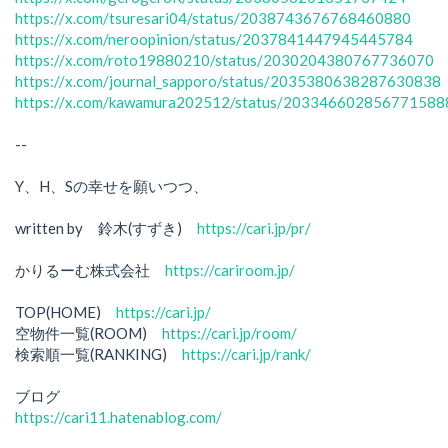
https://x.com/tsuresari04/status/2038743676768460880
https://x.com/neroopinion/status/2037841447945445784
https://x.com/roto19880210/status/2030204380767736070
https://x.com/journal_sapporo/status/2035380638287630838
https://x.com/kawamura202512/status/203346602856771588
--
Y、H、Sの幸せを願いつつ、
written by 鈴木(すずき)
https://cari.jp/pr/
かりるーむ株式会社
https://cariroom.jp/
TOP(HOME)
https://cari.jp/
空物件一覧(ROOM)
https://cari.jp/room/
検索順一覧(RANKING)
https://cari.jp/rank/
ブログ
https://cari11.hatenablog.com/