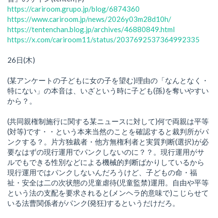
https://cariroom.grupo.jp/blog/6874360
https://www.cariroom.jp/news/2026y03m28d10h/
https://tentenchan.blog.jp/archives/46880849.html
https://x.com/cariroom11/status/2037692537364992335
26日(木)
(某アンケートの子どもに女の子を望む)理由の「なんとなく・
特にない」の本音は、いざという時に子ども(孫)を奪いやすい
から？。
(共同親権制施行に関する某ニュースに対して)何で両親は平等
(対等)です・・という本来当然のことを確認すると裁判所がパ
ンクする？。片方独裁者・他方無権利者と実質判断(選択)が必
要なはずの現行運用でパンクしないのに？？。現行運用がサ
ルでもできる性別などによる機械的判断ばかりしているから
現行運用ではパンクしないんだろうけど、子どもの命・福
祉・安全は二の次状態の児童虐待(児童監禁)運用。自由や平等
という法の支配を要求されると(メンヘラ的意味で)こじらせて
いる法曹関係者がパンク(発狂)するというだけだろ。