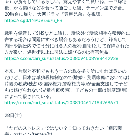
ゃ）が所有しているらしい。覚えやすくて良いね。一旦帰宅
後、から揚げなどを食べて過ごした後、ラーメン屋で夕食。
20時台に帰り、大河ドラマ『豊臣兄弟』を視聴。
https://x.gd/IN9UV?Suzu_FB
裁判を録音してSNSなどに晒し、訴訟外で訴訟相手を積極的に
害する場合は問題にすべき場合もあるだろうけど、録音して
内部や訴訟内で使う分には各人の権利(自衛)として保障された
方が良い。処世術以上に司法に媚びるのは有害無益。
https://x.com/cari_suzu/status/2038094008988442938
本来、片親と不和でももう一方の親を拠り所にすれば良いの
だけど、日本は単独親権制なので(離婚・別居家庭においては)
片親の独裁(独占)を国家権力(警察権力等)が全面支援して子ど
もは逃げられない(児童拘束状態)。子どもの一部は制度(運用)
によって殺されている。
https://x.com/cari_suzu/status/2038104617184268671
28日(土)
「ただのストレス」ではない？！知っておきたい『適応障
害』のサイン(tenten作)