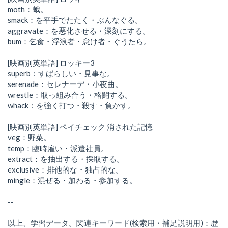
moth：蛾。
smack：を平手でたたく・ぶんなぐる。
aggravate：を悪化させる・深刻にする。
bum：乞食・浮浪者・怠け者・ぐうたら。
[映画別英単語] ロッキー3
superb：すばらしい・見事な。
serenade：セレナーデ・小夜曲。
wrestle：取っ組み合う・格闘する。
whack：を強く打つ・殺す・負かす。
[映画別英単語] ペイチェック 消された記憶
veg：野菜。
temp：臨時雇い・派遣社員。
extract：を抽出する・採取する。
exclusive：排他的な・独占的な。
mingle：混ぜる・加わる・参加する。
--
以上、学習データ。関連キーワード(検索用・補足説明用)：歴