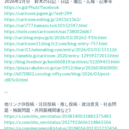
2026年2月分 鈴木の日記・日誌・備忘・広報・記事等
https://x.gd/Phulz?facebook
https://cariroom.jugem.jp/?eid=299
https://cariroom.exblog.jp/245161362/
https://cari777.hamazo.tv/e10152597.html
https://note.com/cariroom/n/nac738002dd67
http://cari.blog.enjoy.jp/b/2026/03/20262-91fe.html
https://cariroom11.blog.fc2.com/blog-entry-757.html
https://cari11.hatenablog.com/entry/2026/03/03/151126
https://ameblo.jp/cariroom-2020/entry-12959372013.html
http://blog.livedoor.jp/ken060819/archives/52209455.html
https://plaza.rakuten.co.jp/cari1912/diary/202603060000/
http://k070802.cocolog-nifty.com/blog/2026/03/post-
c805c0.html
--
他リンク(X投稿・注目投稿・推し投稿・政治意見・社会問
題・独親問題・共同親権関連など)
https://x.com/ohu_sen/status/2038140031882375483
https://x.com/ohu_sen/status/2027923606114865506
https://x.com/gerogeroR/status/2038056201351737424