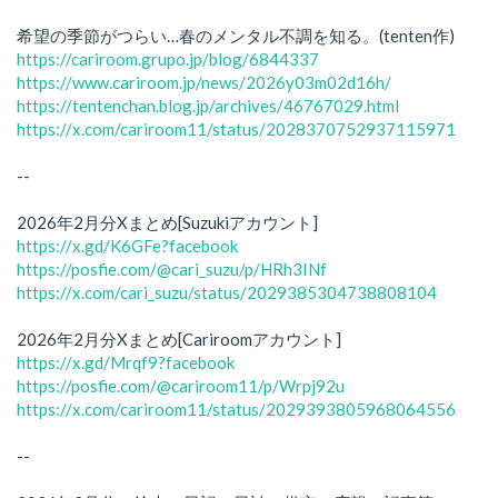
希望の季節がつらい…春のメンタル不調を知る。(tenten作)
https://cariroom.grupo.jp/blog/6844337
https://www.cariroom.jp/news/2026y03m02d16h/
https://tentenchan.blog.jp/archives/46767029.html
https://x.com/cariroom11/status/2028370752937115971
--
2026年2月分Xまとめ[Suzukiアカウント]
https://x.gd/K6GFe?facebook
https://posfie.com/@cari_suzu/p/HRh3INf
https://x.com/cari_suzu/status/2029385304738808104
2026年2月分Xまとめ[Cariroomアカウント]
https://x.gd/Mrqf9?facebook
https://posfie.com/@cariroom11/p/Wrpj92u
https://x.com/cariroom11/status/2029393805968064556
--